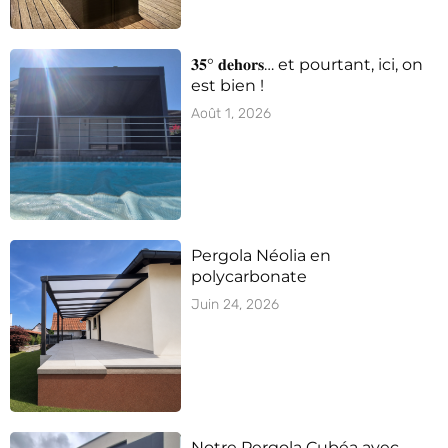
𝟑𝟓° 𝐝𝐞𝐡𝐨𝐫𝐬… et pourtant, ici, on
est bien !
Août 1, 2026
Pergola Néolia en
polycarbonate
Juin 24, 2026
Notre Pergola Cubéa avec