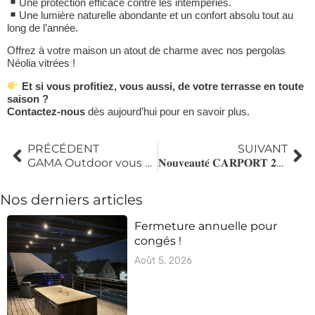
Une protection efficace contre les intempéries.
Une lumière naturelle abondante et un confort absolu tout au
long de l’année.
Offrez à votre maison un atout de charme avec nos pergolas
Néolia vitrées !
Et si vous profitiez, vous aussi, de votre terrasse en toute
saison ?
Contactez-nous
dès aujourd’hui pour en savoir plus.
PRÉCÉDENT
SUIVANT
GAMA Outdoor vous ouvre ses portes !
𝐍𝐨𝐮𝐯𝐞𝐚𝐮𝐭𝐞́ 𝐂𝐀𝐑𝐏𝐎𝐑𝐓 𝟐𝟎𝟐𝟔 : 𝐥’𝐚𝐛𝐫𝐢 𝐪𝐮𝐢 𝐟𝐚𝐢𝐭 𝐥𝐚 𝐝𝐢𝐟𝐟𝐞́𝐫𝐞𝐧𝐜𝐞 !
Nos derniers articles
Fermeture annuelle pour
congés !
Août 5, 2026