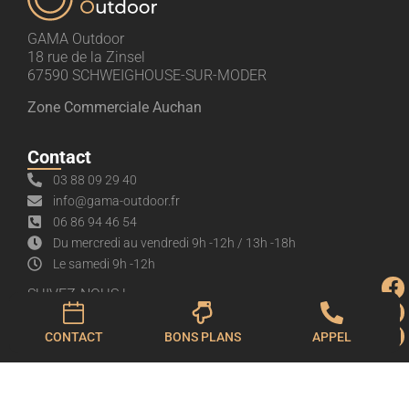
GAMA Outdoor
18 rue de la Zinsel
67590 SCHWEIGHOUSE-SUR-MODER
Zone Commerciale Auchan
Contact
03 88 09 29 40
info@gama-outdoor.fr
06 86 94 46 54
Du mercredi au vendredi 9h -12h / 13h -18h
Le samedi 9h -12h
SUIVEZ-NOUS !
CONTACT
BONS PLANS
APPEL
Accès rapide
Mentions légales