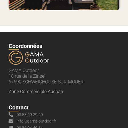
Coordonnées
GAMA Outdoor
18 rue de la Zinsel
67590 SCHWEIGHOUSE-SUR-MODER
Zone Commerciale Auchan
Contact
03 88 09 29 40
info@gama-outdoor.fr
06 86 94 46 54