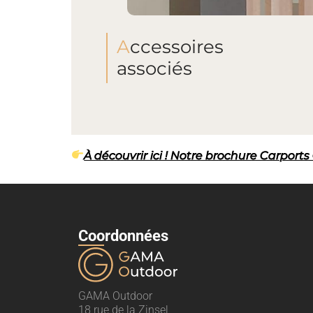
Accessoires
associés
À découvrir ici ! Notre brochure Carport
Coordonnées
GAMA Outdoor
18 rue de la Zinsel