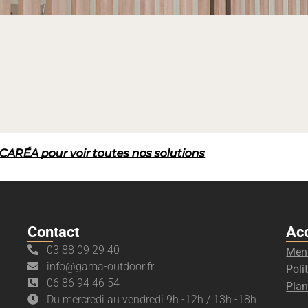
s CARÉA pour voir toutes nos solutions
Contact
Ac
03 88 09 29 40
Ment
info@gama-outdoor.fr
Poli
06 86 94 46 54
Plan
Du mercredi au vendredi 9h -12h / 13h -18h