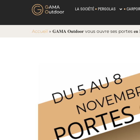
LA SOCIÉTÉ
PERGOLAS
CARPOR
Accueil
»
𝐆𝐀𝐌𝐀 𝐎𝐮𝐭𝐝𝐨𝐨𝐫 vous ouvre ses portes 𝐞𝐧 