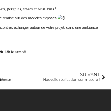
𝐫𝐠𝐨𝐥𝐚𝐬, 𝐬𝐭𝐨𝐫𝐞𝐬 𝐞𝐭 𝐛𝐫𝐢𝐬𝐞-𝐯𝐮𝐞𝐬 !
% de remise sur des modèles exposés
ncontrer, échanger autour de votre projet, dans une ambiance
𝐡-𝟏𝟐𝐡 𝐥𝐞 𝐬𝐚𝐦𝐞𝐝𝐢
SUIVANT
𝐞́𝐫𝐞𝐧𝐜𝐞 !
Nouvelle réalisation sur mesure !