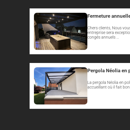
Fermeture annuelle
Chers clients, Nous vou
entreprise sera excepti
congés annuels ...
Pergola Néolia en 
La pergola Néolia en po
accueillant où il fait bon