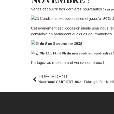
𝐍𝐎𝐕𝐄𝐌𝐁𝐑𝐄 !
Venez découvrir nos
dernières nouveautés : 𝐜𝐚𝐫𝐩𝐨𝐫𝐭𝐬, 𝐩
Conditions exceptionnelles et jusqu’à -𝟓𝟎
Cet évènement est l’occasion idéale pour nous re
conviviale en partageant quelques gourmandises.
𝐝𝐮 𝟓 𝐚𝐮 𝟖 𝐧𝐨𝐯𝐞𝐦𝐛𝐫𝐞 𝟐𝟎𝟐𝟓
𝟗𝐡-𝟏𝟑𝐡/𝟏𝟒𝐡-𝟏𝟖𝐡 𝐝𝐮 𝐦𝐞𝐫𝐜𝐫𝐞𝐝𝐢 𝐚𝐮 𝐯𝐞𝐧𝐝𝐫𝐞𝐝𝐢 𝐞𝐭 
Partagez au maximum et venez nombreux !
PRÉCÉDENT
𝐍𝐨𝐮𝐯𝐞𝐚𝐮𝐭𝐞́ 𝐂𝐀𝐑𝐏𝐎𝐑𝐓 𝟐𝟎𝟐𝟔 : 𝐥’𝐚𝐛𝐫𝐢 𝐪𝐮𝐢 𝐟𝐚𝐢𝐭 𝐥𝐚 𝐝𝐢𝐟𝐟